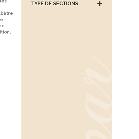
des
TYPE DE SECTIONS
albâtre
le
sée
tion,