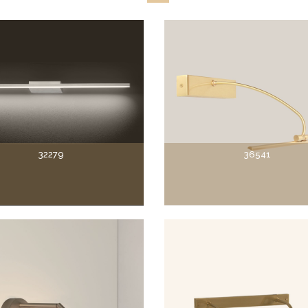
32279
36541