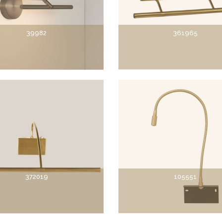
39982
361965
372019
105551