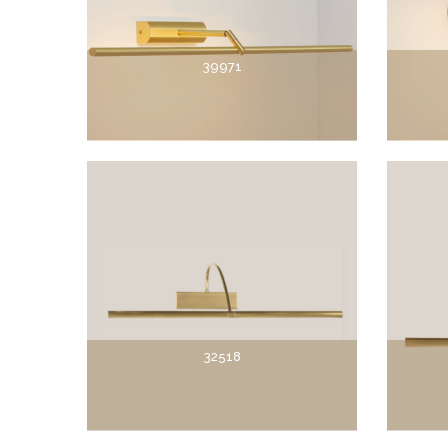
39971
32518