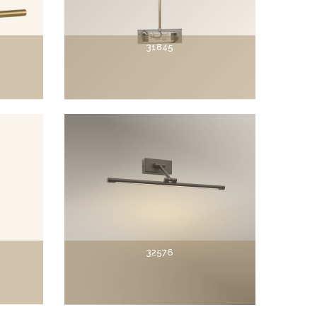
31845
32576