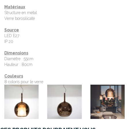
Matériaux
Structure en métal
Verre borosilicaté
Source
LED E27
IP 20
Dimensions
Diamètre : 55cm
Hauteur : 80cm
Couleurs
8 coloris pour le verre