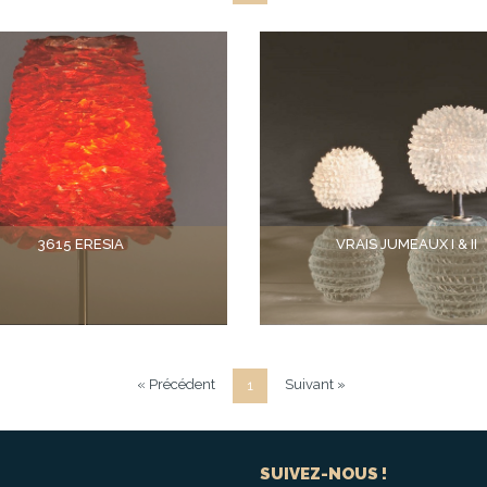
3615 ERESIA
VRAIS JUMEAUX I & II
« Précédent
Suivant »
1
SUIVEZ-NOUS !