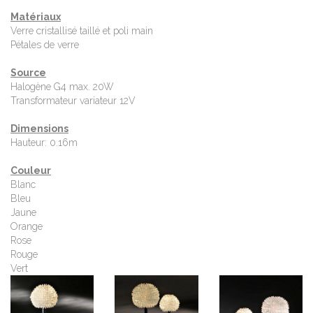
Matériaux
Verre cristallisé taillé et poli main
Pétales de verre
Source
Halogène G4 max. 20W
Transformateur variateur 12V
Dimensions
Hauteur: 0.16m
Couleur
Blanc
Bleu
Jaune
Orange
Rose
Rouge
Vert